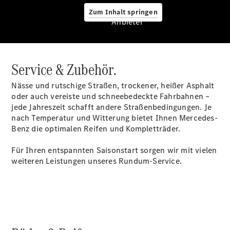
Warnung: Betrug
Zum Inhalt springen
beim
Anbieter
Gebrauchtwagenkauf
Service für
Reisemobile
Gebrauchtwagensuche
Service & Zubehör.
Finanzdienste
Digitale
Nässe und rutschige Straßen, trockener, heißer Asphalt
Extras
oder auch vereiste und schneebedeckte Fahrbahnen –
Sofort
jede Jahreszeit schafft andere Straßenbedingungen. Je
verfügbar:
nach Temperatur und Witterung bietet Ihnen Mercedes-
Unsere
Benz die optimalen Reifen und Kompletträder.
Gebrauchten
Für Ihren entspannten Saisonstart sorgen wir mit vielen
weiteren Leistungen unseres Rundum-Service.